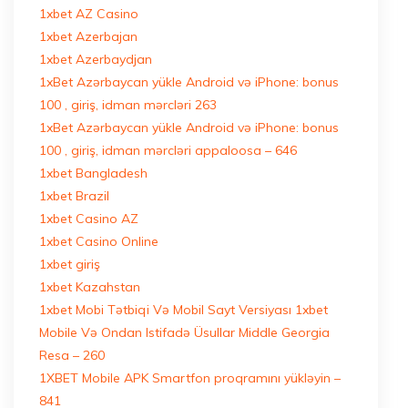
1xbet AZ Casino
1xbet Azerbajan
1xbet Azerbaydjan
1xBet Azərbaycan yükle Android və iPhone: bonus
100 , giriş, idman mərcləri 263
1xBet Azərbaycan yükle Android və iPhone: bonus
100 , giriş, idman mərcləri appaloosa – 646
1xbet Bangladesh
1xbet Brazil
1xbet Casino AZ
1xbet Casino Online
1xbet giriş
1xbet Kazahstan
1xbet Mobi Tətbiqi Və Mobil Sayt Versiyası 1xbet
Mobile Və Ondan Istifadə Üsullar Middle Georgia
Resa – 260
1XBET Mobile APK Smartfon proqramını yükləyin –
841