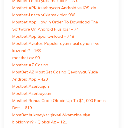
Mostbet-i necə yükləmək olar – 270
Mostbet APK Azərbaycan Android və IOS-da
Mostbet-i necə yükləmək olar 936
Mostbet App How In Order To Download The
Software On Android Plus Ios? – 74
Mostbet App Sportwnload – 748
Mostbet Aviator: Popüler oyun nasıl oynanır ve
kazanılır? – 163
mostbet az 90
Mostbet AZ Casino
MostBet AZ Most Bet Casino Qeydiyyat, Yukle
Android App – 420
Mostbet Azerbaijan
Mostbet Azerbaycan
Mostbet Bonus Code Obtain Up To $1, 000 Bonus
Bets – 619
MostBet bukmeyker şirkəti ölkəmzidə niyə
bloklanmır? » Qlobal Az – 121