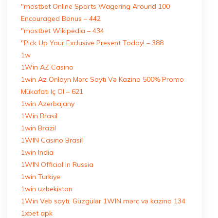
"mostbet Online Sports Wagering Around 100
Encouraged Bonus – 442
"mostbet Wikipedia – 434
"Pick Up Your Exclusive Present Today! – 388
1w
1Win AZ Casino
1win Az Onlayn Mərc Saytı Və Kazino 500% Promo
Mükafatı Iç Ol – 621
1win Azerbajany
1Win Brasil
1win Brazil
1WIN Casino Brasil
1win India
1WIN Official In Russia
1win Turkiye
1win uzbekistan
1Win Veb saytı, Güzgülər 1WIN mərc və kazino 134
1xbet apk