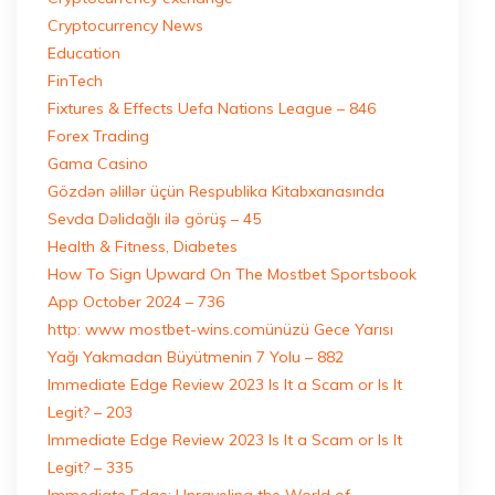
Cryptocurrency News
Education
FinTech
Fixtures & Effects Uefa Nations League – 846
Forex Trading
Gama Casino
Gözdən əlillər üçün Respublika Kitabxanasında
Sevda Dəlidağlı ilə görüş – 45
Health & Fitness, Diabetes
How To Sign Upward On The Mostbet Sportsbook
App October 2024 – 736
http: www mostbet-wins.comünüzü Gece Yarısı
Yağı Yakmadan Büyütmenin 7 Yolu – 882
Immediate Edge Review 2023 Is It a Scam or Is It
Legit? – 203
Immediate Edge Review 2023 Is It a Scam or Is It
Legit? – 335