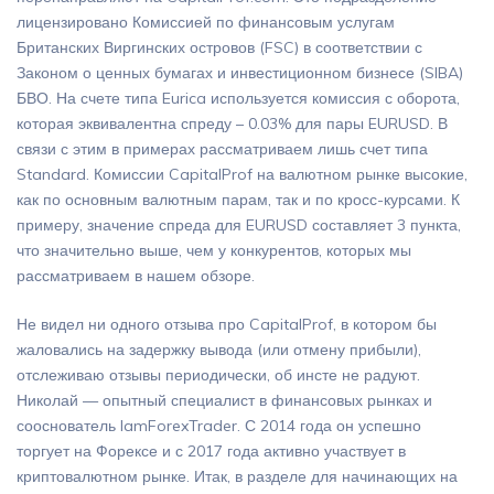
лицензировано Комиссией по финансовым услугам
Британских Виргинских островов (FSC) в соответствии с
Законом о ценных бумагах и инвестиционном бизнесе (SIBA)
БВО. На счете типа Eurica используется комиссия с оборота,
которая эквивалентна спреду – 0.03% для пары EURUSD. В
связи с этим в примерах рассматриваем лишь счет типа
Standard. Комиссии CapitalProf на валютном рынке высокие,
как по основным валютным парам, так и по кросс-курсами. К
примеру, значение спреда для EURUSD составляет 3 пункта,
что значительно выше, чем у конкурентов, которых мы
рассматриваем в нашем обзоре.
Не видел ни одного отзыва про CapitalProf, в котором бы
жаловались на задержку вывода (или отмену прибыли),
отслеживаю отзывы периодически, об инсте не радуют.
Николай — опытный специалист в финансовых рынках и
сооснователь IamForexTrader. С 2014 года он успешно
торгует на Форексе и с 2017 года активно участвует в
криптовалютном рынке. Итак, в разделе для начинающих на