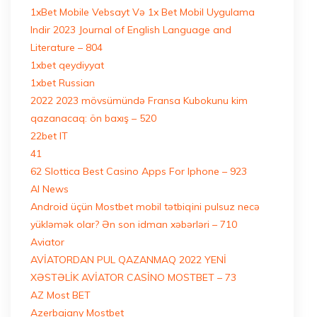
1xBet Mobile Vebsayt Və 1x Bet Mobil Uygulama
Indir 2023 Journal of English Language and
Literature – 804
1xbet qeydiyyat
1xbet Russian
2022 2023 mövsümündə Fransa Kubokunu kim
qazanacaq: ön baxış – 520
22bet IT
41
62 Slottica Best Casino Apps For Iphone – 923
AI News
Android üçün Mostbet mobil tətbiqini pulsuz necə
yükləmək olar? Ən son idman xəbərləri – 710
Aviator
AVİATORDAN PUL QAZANMAQ 2022 YENİ
XƏSTƏLİK AVİATOR CASİNO MOSTBET – 73
AZ Most BET
Azerbajany Mostbet