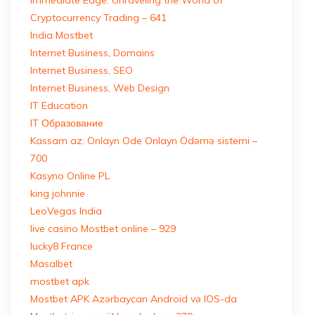
Immediate Edge: Unraveling the World of
Cryptocurrency Trading – 641
India Mostbet
Internet Business, Domains
Internet Business, SEO
Internet Business, Web Design
IT Education
IT Образование
Kassam az: Onlayn Ode Onlayn Ödəmə sistemi –
700
Kasyno Online PL
king johnnie
LeoVegas India
live casino Mostbet online – 929
lucky8 France
Masalbet
mostbet apk
Mostbet APK Azərbaycan Android və IOS-da