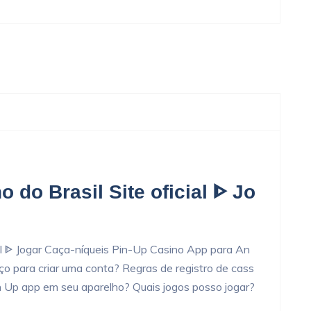
 do Brasil Site oficial ᐈ Jo
ial ᐈ Jogar Caça-níqueis Pin-Up Casino App para An
 para criar uma conta? Regras de registro de cass
in Up app em seu aparelho? Quais jogos posso jogar?