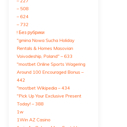
– 227
– 508
– 624
– 732
! Без рубрики
"gmina Nowa Sucha Holiday
Rentals & Homes Masovian
Voivodeship, Poland" – 633
"mostbet Online Sports Wagering
Around 100 Encouraged Bonus –
442
"mostbet Wikipedia – 434
"Pick Up Your Exclusive Present
Today! – 388
1w
1Win AZ Casino