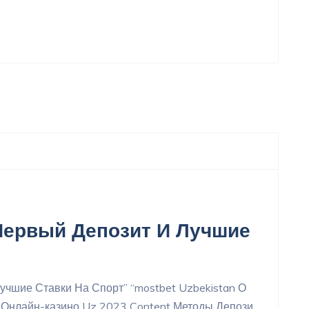
Первый Депозит И Лучшие
учшие Ставки На Спорт” “mostbet Uzbekistan О
Онлайн-казино Uz 2023 Content Методы Депози