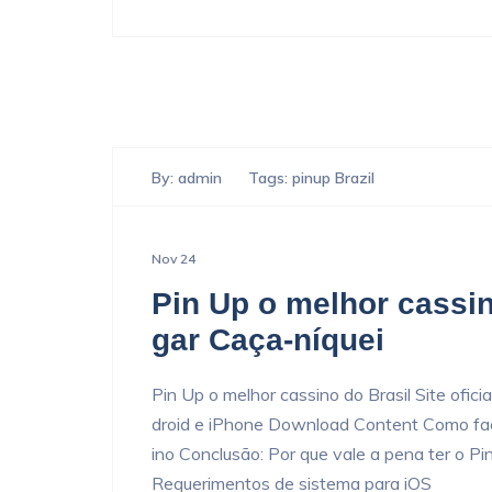
By:
admin
Tags:
pinup Brazil
Nov 24
Pin Up o melhor cassino
gar Caça-níquei
Pin Up o melhor cassino do Brasil Site ofic
droid e iPhone Download Content Como faço
ino Conclusão: Por que vale a pena ter o P
Requerimentos de sistema para iOS