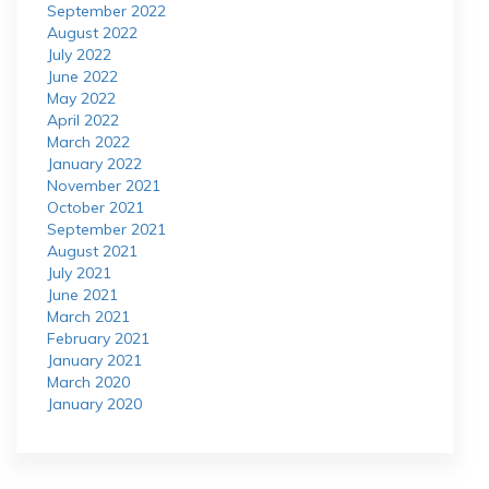
September 2022
August 2022
July 2022
June 2022
May 2022
April 2022
March 2022
January 2022
November 2021
October 2021
September 2021
August 2021
July 2021
June 2021
March 2021
February 2021
January 2021
March 2020
January 2020