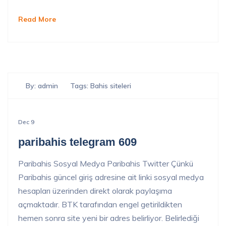
Read More
By:
admin
Tags:
Bahis siteleri
Dec 9
paribahis telegram 609
Paribahis Sosyal Medya Paribahis Twitter Çünkü
Paribahis güncel giriş adresine ait linki sosyal medya
hesapları üzerinden direkt olarak paylaşıma
açmaktadır. BTK tarafından engel getirildikten
hemen sonra site yeni bir adres belirliyor. Belirlediği