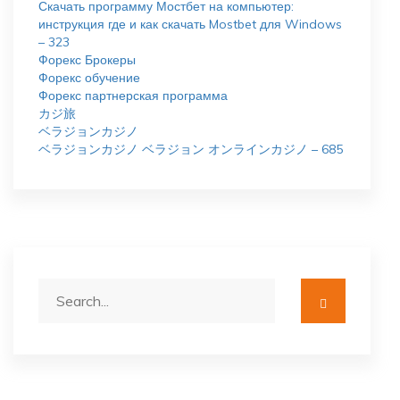
Скачать программу Мостбет на компьютер:
инструкция где и как скачать Mostbet для Windows
– 323
Форекс Брокеры
Форекс обучение
Форекс партнерская программа
カジ旅
ベラジョンカジノ
ベラジョンカジノ ベラジョン オンラインカジノ – 685