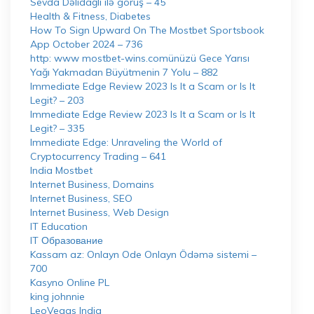
Sevda Dəlidağlı ilə görüş – 45
Health & Fitness, Diabetes
How To Sign Upward On The Mostbet Sportsbook
App October 2024 – 736
http: www mostbet-wins.comünüzü Gece Yarısı
Yağı Yakmadan Büyütmenin 7 Yolu – 882
Immediate Edge Review 2023 Is It a Scam or Is It
Legit? – 203
Immediate Edge Review 2023 Is It a Scam or Is It
Legit? – 335
Immediate Edge: Unraveling the World of
Cryptocurrency Trading – 641
India Mostbet
Internet Business, Domains
Internet Business, SEO
Internet Business, Web Design
IT Education
IT Образование
Kassam az: Onlayn Ode Onlayn Ödəmə sistemi –
700
Kasyno Online PL
king johnnie
LeoVegas India