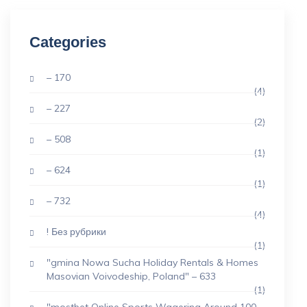
Categories
– 170
(4)
– 227
(2)
– 508
(1)
– 624
(1)
– 732
(4)
! Без рубрики
(1)
"gmina Nowa Sucha Holiday Rentals & Homes
Masovian Voivodeship, Poland" – 633
(1)