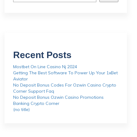
Recent Posts
Mostbet On Line Casino Nj 2024
Getting The Best Software To Power Up Your 1xBet
Aviator
No Deposit Bonus Codes For Ozwin Casino Crypto
Corner Support Faq
No Deposit Bonus Ozwin Casino Promotions
Banking Crypto Corner
(no title)