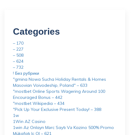
Categories
– 170
– 227
– 508
– 624
– 732
! Без рубрики
"gmina Nowa Sucha Holiday Rentals & Homes
Masovian Voivodeship, Poland" – 633
"mostbet Online Sports Wagering Around 100
Encouraged Bonus – 442
"mostbet Wikipedia – 434
"Pick Up Your Exclusive Present Today! – 388
1w
1Win AZ Casino
1win Az Onlayn Mərc Saytı Və Kazino 500% Promo
Mükafatı Iç Ol – 621