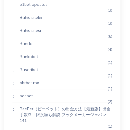
b1bet apostas
(3)
Bahis siteleri
(3)
Bahis sitesi
(6)
Banda
(4)
Bankobet
(1)
Basaribet
(1)
bbrbet mx
(1)
beebet
(2)
BeeBet（ビーベット）の出金方法【最新版】出金
手数料・限度額も解説 ブックメーカージャパン –
141
(1)