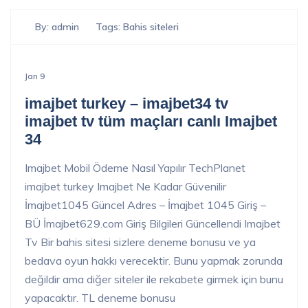
By:
admin
Tags:
Bahis siteleri
Jan 9
imajbet turkey – imajbet34 tv
imajbet tv tüm maçları canlı Imajbet
34
Imajbet Mobil Ödeme Nasıl Yapılır TechPlanet
imajbet turkey Imajbet Ne Kadar Güvenilir
İmajbet1045 Güncel Adres – İmajbet 1045 Giriş –
BÜ İmajbet629.com Giriş Bilgileri Güncellendi Imajbet
Tv Bir bahis sitesi sizlere deneme bonusu ve ya
bedava oyun hakkı verecektir. Bunu yapmak zorunda
değildir ama diğer siteler ile rekabete girmek için bunu
yapacaktır. TL deneme bonusu