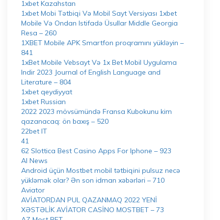
1xbet Kazahstan
1xbet Mobi Tətbiqi Və Mobil Sayt Versiyası 1xbet
Mobile Və Ondan Istifadə Üsullar Middle Georgia
Resa – 260
1XBET Mobile APK Smartfon proqramını yükləyin –
841
1xBet Mobile Vebsayt Və 1x Bet Mobil Uygulama
Indir 2023 Journal of English Language and
Literature – 804
1xbet qeydiyyat
1xbet Russian
2022 2023 mövsümündə Fransa Kubokunu kim
qazanacaq: ön baxış – 520
22bet IT
41
62 Slottica Best Casino Apps For Iphone – 923
AI News
Android üçün Mostbet mobil tətbiqini pulsuz necə
yükləmək olar? Ən son idman xəbərləri – 710
Aviator
AVİATORDAN PUL QAZANMAQ 2022 YENİ
XƏSTƏLİK AVİATOR CASİNO MOSTBET – 73
AZ Most BET