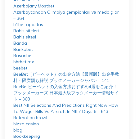
Azerbajany Mostbet
Azərbaycandan Olimpiya çempionları və medalçılar
– 364
b1bet apostas
Bahis siteleri
Bahis sitesi
Banda
Bankobet
Basaribet
bbrbet mx
beebet
BeeBet（ビーベット）の出金方法【最新版】出金手数
料・限度額も解説 ブックメーカージャパン – 141
BeeBetビーベットの入金方法おすすめ4選をご紹介！-
ブックメーカーズ 日本最大級ブックメーカー情報サイ
ト – 368
Best Nfl Selections And Predictions Right Now How
To Wager Bills Vs Aircraft In Nfl 7 Days 6 – 643
Betmotion brazil
bizzo casino
blog
Bookkeeping