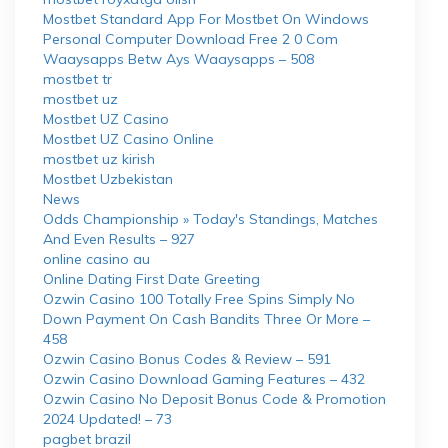
Mostbet Standard App For Mostbet On Windows
Personal Computer Download Free 2 0 Com
Waaysapps Betw Ays Waaysapps – 508
mostbet tr
mostbet uz
Mostbet UZ Casino
Mostbet UZ Casino Online
mostbet uz kirish
Mostbet Uzbekistan
News
Odds Championship » Today's Standings, Matches
And Even Results – 927
online casino au
Online Dating First Date Greeting
Ozwin Casino 100 Totally Free Spins Simply No
Down Payment On Cash Bandits Three Or More –
458
Ozwin Casino Bonus Codes & Review – 591
Ozwin Casino Download Gaming Features – 432
Ozwin Casino No Deposit Bonus Code & Promotion
2024 Updated! – 73
pagbet brazil