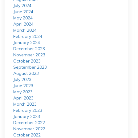
July 2024
June 2024
May 2024
April 2024
March 2024
February 2024
January 2024
December 2023
November 2023
October 2023
September 2023
August 2023
July 2023
June 2023
May 2023
April 2023
March 2023
February 2023
January 2023
December 2022
November 2022
October 2022