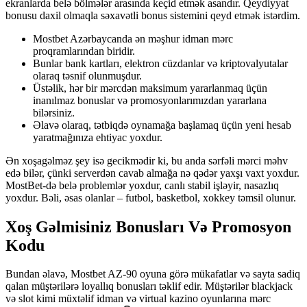
ekranlarda belə bölmələr arasında keçid etmək asandır. Qeydiyyat
bonusu daxil olmaqla səxavətli bonus sistemini qeyd etmək istərdim.
Mostbet Azərbaycanda ən məşhur idman mərc
proqramlarından biridir.
Bunlar bank kartları, elektron cüzdanlar və kriptovalyutalar
olaraq təsnif olunmuşdur.
Üstəlik, hər bir mərcdən maksimum yararlanmaq üçün
inanılmaz bonuslar və promosyonlarımızdan yararlana
bilərsiniz.
Əlavə olaraq, tətbiqdə oynamağa başlamaq üçün yeni hesab
yaratmağınıza ehtiyac yoxdur.
Ən xoşagəlməz şey isə gecikmədir ki, bu anda sərfəli mərci məhv
edə bilər, çünki serverdən cavab almağa nə qədər yaxşı vaxt yoxdur.
MostBet-də belə problemlər yoxdur, canlı stabil işləyir, nasazlıq
yoxdur. Bəli, əsas olanlar – futbol, basketbol, xokkey təmsil olunur.
Xoş Gəlmisiniz Bonusları Və Promosyon
Kodu
Bundan əlavə, Mostbet AZ-90 oyuna görə mükafatlar və sayta sadiq
qalan müştərilərə loyallıq bonusları təklif edir. Müştərilər blackjack
və slot kimi müxtəlif idman və virtual kazino oyunlarına mərc