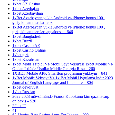
1xbet AZ Casino
1xbet Azerbajan
1xbet Azerbaydjan
1xBet Azərbaycan yükle Android və iPhone: bonus 100 ,
giriş, idman mərcləri 263
1xBet Azərbaycan yükle Android və iPhone: bonus 100 ,
giriş, idman mərcləri appaloosa – 646
1xbet Bangladesh
1xbet Brazil
1xbet Casino AZ
1xbet Casino Online
1xbet giriş
1xbet Kazahstan
1xbet Mobi Tətbiqi Və Mobil Sayt Versiyası 1xbet Mobile Və
Ondan Istifadə Üsullar Middle Georgia Resa – 260
1XBET Mobile APK Smartfon proqramını yükləyin – 841
1xBet Mobile Vebsayt Və 1x Bet Mobil Uygulama Indir 2023
Journal of English Language and Literature – 804
1xbet qeydiyyat
1xbet Russian
2022 2023 mövsümündə Fransa Kubokunu kim qazanacaq:
ön baxış – 520
22bet IT
41
62 Slottica Best Casino Apps For Iphone – 923