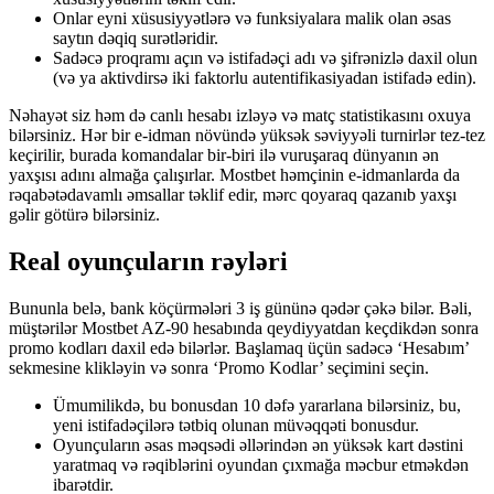
Onlar eyni xüsusiyyətlərə və funksiyalara malik olan əsas
saytın dəqiq surətləridir.
Sadəcə proqramı açın və istifadəçi adı və şifrənizlə daxil olun
(və ya aktivdirsə iki faktorlu autentifikasiyadan istifadə edin).
Nəhayət siz həm də canlı hesabı izləyə və matç statistikasını oxuya
bilərsiniz. Hər bir e-idman növündə yüksək səviyyəli turnirlər tez-tez
keçirilir, burada komandalar bir-biri ilə vuruşaraq dünyanın ən
yaxşısı adını almağa çalışırlar. Mostbet həmçinin e-idmanlarda da
rəqabətədavamlı əmsallar təklif edir, mərc qoyaraq qazanıb yaxşı
gəlir götürə bilərsiniz.
Real oyunçuların rəyləri
Bununla belə, bank köçürmələri 3 iş gününə qədər çəkə bilər. Bəli,
müştərilər Mostbet AZ-90 hesabında qeydiyyatdan keçdikdən sonra
promo kodları daxil edə bilərlər. Başlamaq üçün sadəcə ‘Hesabım’
sekmesine klikləyin və sonra ‘Promo Kodlar’ seçimini seçin.
Ümumilikdə, bu bonusdan 10 dəfə yararlana bilərsiniz, bu,
yeni istifadəçilərə tətbiq olunan müvəqqəti bonusdur.
Oyunçuların əsas məqsədi əllərindən ən yüksək kart dəstini
yaratmaq və rəqiblərini oyundan çıxmağa məcbur etməkdən
ibarətdir.