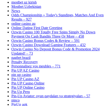
mostbet uz kirish
Mostbet Uzbekistan
News
Odds Championship » Today's Standings, Matches And Even
Results – 927
online casino au
Online Dating First Date Greeting
Ozwin Casino 100 Totally Free Spins Simply No Down
Payment On Cash Bandits Three Or More – 458
Ozwin Casino Bonus Codes & Review – 591
Ozwin Casino Download Gaming Features – 432
Ozwin Casino No Deposit Bonus Code & Promotion 2024
Updated! – 73
pagbet brazil
Penalty Recovery
Personnalisez vos meubles – 771
Pin UP AZ Casino
pin up casino
Pin UP Casino AZ
Pin UP Casino Online
Pin UP Online Casino
Pin Up Peru
Pin-Up Aviator: oyun qaydaları və strategiyaları – 57
pinco
PinUp apk