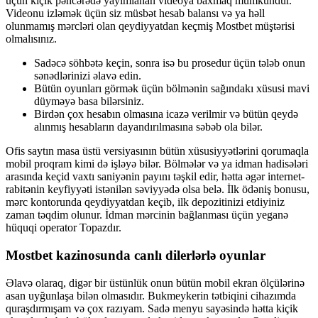
üçün kiçik pəncərədə yayımlanan videoya baxmaq mümkündür.
Videonu izləmək üçün siz müsbət hesab balansı və ya həll
olunmamış mərcləri olan qeydiyyatdan keçmiş Mostbet müştərisi
olmalısınız.
Sadəcə söhbətə keçin, sonra isə bu prosedur üçün tələb onun
sənədlərinizi əlavə edin.
Bütün oyunları görmək üçün bölmənin sağındakı xüsusi mavi
düyməyə basa bilərsiniz.
Birdən çox hesabın olmasına icazə verilmir və bütün qeydə
alınmış hesabların dayandırılmasına səbəb ola bilər.
Ofis saytın masa üstü versiyasının bütün xüsusiyyətlərini qorumaqla
mobil proqram kimi də işləyə bilər. Bölmələr və ya idman hadisələri
arasında keçid vaxtı saniyənin payını təşkil edir, hətta əgər internet-
rabitənin keyfiyyəti istənilən səviyyədə olsa belə. İlk ödəniş bonusu,
mərc kontorunda qeydiyyatdan keçib, ilk depozitinizi etdiyiniz
zaman təqdim olunur. İdman mərcinin bağlanması üçün yeganə
hüquqi operator Topazdır.
Mostbet kazinosunda canlı dilerlərlə oyunlar
Əlavə olaraq, digər bir üstünlük onun bütün mobil ekran ölçülərinə
asan uyğunlaşa bilən olmasıdır. Bukmeykerin tətbiqini cihazımda
quraşdırmışam və çox razıyam. Sadə menyu sayəsində hətta kiçik