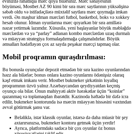
evinizdə rahatlıqla mərc qoya bilərsiniz. Mərc sənayesinin
böyüməsi, Mostbet AZ 90 kimi bir sıra mərc saytlarının yüksəlişinə
səbəb oldu və istifadəçilərə müxtəlif saytlara mərc qoymağa imkan
verdi. Ən məşhur idman mərcləri futbol, basketbol, boks və xokkey
hesab olunur. İdman oyunlarına mərc qoyarkən bir sıra amillərə
nəzər yetirmək lazımdır. Xüsusilə, yeni başlayanlar böyük məbləğdə
mərclərdən və ya “parlay” adlanan kombo mərclərdən uzaq durmalı
və müəyyən strategiya formalaşdırmağa çalışmalıdırlar. Böyük
əmsalları hədəfləyən çox az sayda peşəkar mərcçi tapmaq olar.
Mobil proqramın quraşdırılması:
Bu bonusla oyunçular depozit etmədən bir sıra kazino oyunlarından
həzz ala bilərlər; bonus onlara kazino oyunlarını ödənişsiz olaraq
kəşf etmək imkanı verir. Mostbet bukmeker şirkətinin loyallıq
proqramının üzvü yalnız Azərbaycandan qeydiyyatdan keçmiş
oyunçu ola bilər. Onun mahiyyəti aktiv hərəkətlər üçün “koinlər”
qazanmaq və toplamaqdan ibarətdir. Kazinoda həftədə bir dəfə icra
edilir, bukmeker kontorunda isə mərcin müəyyən hissəsini vaxtından
əvvəl götürmək şansı var.
Beləliklə, istər klassik oyunlar, istərsə də daha müasir bir şey
axtarırsınızsa, bukmeker kontoru getmək üçün yerdir!
Ayrıca, platformdakı sadəcə bir çox oyunlar öz bonus
xüsusiyyətlərini təklif edir.