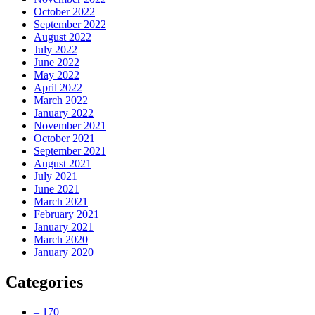
October 2022
September 2022
August 2022
July 2022
June 2022
May 2022
April 2022
March 2022
January 2022
November 2021
October 2021
September 2021
August 2021
July 2021
June 2021
March 2021
February 2021
January 2021
March 2020
January 2020
Categories
– 170