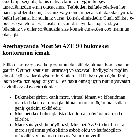
çox fərqli seçimlə, bahis ehtiyaclarınıza uyğun bir şey
tapacağınızdan əmin olacaqsınız. Tətbiqdən istifadə edərkən hər
hansı problemlə qarşılaşsanız və ya ondan necə istifadə edəcəyinizlə
bağlı hər hansı bir sualınız varsa, kömək əlinizdədir. Canlı söhbət, e-
poçt və ya telefon vasitəsilə müştəri dəstəyi ilə əlaqə saxlaya
bilərsiniz və onlar sorğunuzda sizə kömək etməkdən çox məmnun
olacaqlar.
Azerbaycanda MostBet AZE 90 bukmeker
kontorunun icmalı
Edilən hər mərc loyallıq proqramında istifadə olunan bonus xalları
gətirir. Oyunçu statusunu artırmaq və səxavətli hədiyyələr təqdim
etmək üçün xallar dəyişdirilir. Slotlarda RTP hər oyun üçün fərdi,
lakin 99%-dən aşağı düşmür. Tez daxil olmaq üçün bütün yuvaları
sevimlilərə əlavə etmək olar.
Bukmeker şirkəti canlı mərc, virtual idman və kiberidman
mərcləri də daxil olmaqla, idman mərcləri üçün məhsulların
geniş çeşidini təklif edir.
Mostbet daxil olmaqla istənilən idman növünə mərc edə
bilərlər.
Mərc sənayesinin böyüməsi, Mostbet AZ 90 kimi bir sıra
mərc saytlarının yüksəlişinə səbəb oldu və istifadəçilərə
müxtəlif saytlara mərc qoymağa imkan verdi.