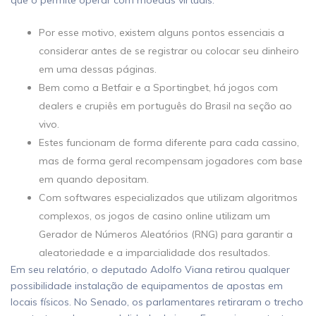
que o permite operar com moedas virtuais.
Por esse motivo, existem alguns pontos essenciais a
considerar antes de se registrar ou colocar seu dinheiro
em uma dessas páginas.
Bem como a Betfair e a Sportingbet, há jogos com
dealers e crupiês em português do Brasil na seção ao
vivo.
Estes funcionam de forma diferente para cada cassino,
mas de forma geral recompensam jogadores com base
em quando depositam.
Com softwares especializados que utilizam algoritmos
complexos, os jogos de casino online utilizam um
Gerador de Números Aleatórios (RNG) para garantir a
aleatoriedade e a imparcialidade dos resultados.
Em seu relatório, o deputado Adolfo Viana retirou qualquer
possibilidade instalação de equipamentos de apostas em
locais físicos. No Senado, os parlamentares retiraram o trecho