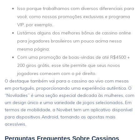
Isso porque trabalhamos com diversos diferenciais para
você, como nossas promoções exclusivas e programa
VIP, por exemplo.
Listámos alguns dos melhores bônus de cassino online
para jogadores brasileiros um pouco acima nessa
mesma página.
Com uma promoção de boas-vindas de até R$4500 +
200 giros grátis, esse site permite que seus novos
jogadores comecem com o pé direito.
O destaque também vai para o cassino ao vivo com mesas
em português, proporcionando uma experiência autêntica. O
“Noviladies” é uma seção especial dedicada às mulheres, com
um design único e uma variedade de jogos selecionados. Em
termos de mobilidade, a Novibet tem um aplicativo disponível
para dispositivos Android, tornando as apostas mais
acessíveis.
Perguntas Frequentes Sobre Cassinos