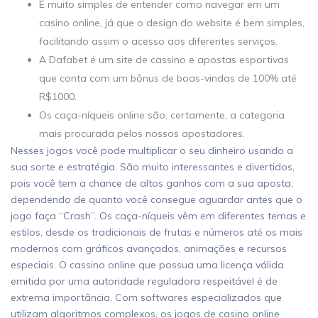
É muito simples de entender como navegar em um
casino online, já que o design do website é bem simples,
facilitando assim o acesso aos diferentes serviços.
A Dafabet é um site de cassino e apostas esportivas
que conta com um bônus de boas-vindas de 100% até
R$1000.
Os caça-níqueis online são, certamente, a categoria
mais procurada pelos nossos apostadores.
Nesses jogos você pode multiplicar o seu dinheiro usando a
sua sorte e estratégia. São muito interessantes e divertidos,
pois você tem a chance de altos ganhos com a sua aposta,
dependendo de quanto você consegue aguardar antes que o
jogo faça “Crash”. Os caça-níqueis vêm em diferentes temas e
estilos, desde os tradicionais de frutas e números até os mais
modernos com gráficos avançados, animações e recursos
especiais. O cassino online que possua uma licença válida
emitida por uma autoridade reguladora respeitável é de
extrema importância. Com softwares especializados que
utilizam algoritmos complexos, os jogos de casino online