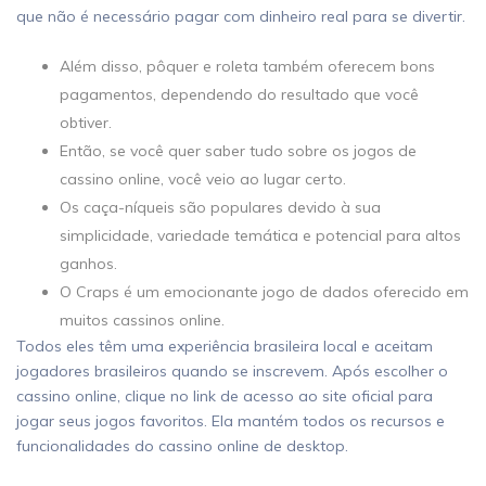
que não é necessário pagar com dinheiro real para se divertir.
Além disso, pôquer e roleta também oferecem bons
pagamentos, dependendo do resultado que você
obtiver.
Então, se você quer saber tudo sobre os jogos de
cassino online, você veio ao lugar certo.
Os caça-níqueis são populares devido à sua
simplicidade, variedade temática e potencial para altos
ganhos.
O Craps é um emocionante jogo de dados oferecido em
muitos cassinos online.
Todos eles têm uma experiência brasileira local e aceitam
jogadores brasileiros quando se inscrevem. Após escolher o
cassino online, clique no link de acesso ao site oficial para
jogar seus jogos favoritos. Ela mantém todos os recursos e
funcionalidades do cassino online de desktop.