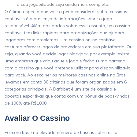
a sua jogabilidade seja ainda mais completa.
O último aspecto que vale a pena considerar sobre cassinos
confiáveis é a presença de informações sobre o jogo
responsável. Além dos dados sobre esse assunto, um cassino
confiável tem links rápidos para organizações que ajudam
jogadores com problemas. Um cassino online confiável
costuma oferecer jogos de provedores em sua plataforma. Ou
seja, quando você decide jogar blackjack, por exemplo, existe
uma empresa que criou aquele jogo e fechou uma parceria
com o cassino que você pretende utilizar para disponibilizá-lo
para você. Ao escolher os melhores cassinos online no Brasil,
levamos em conta 30 critérios que foram organizados em 6
categorias principais. A Dafabet é um site de cassino e
apostas esportivas que conta com um bônus de boas-vindas
de 100% até R$1000.
Avaliar O Cassino
Foi com base no elevado número de buscas sobre essa