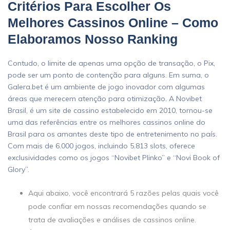
Critérios Para Escolher Os
Melhores Cassinos Online – Como
Elaboramos Nosso Ranking
Contudo, o limite de apenas uma opção de transação, o Pix,
pode ser um ponto de contenção para alguns. Em suma, o
Galera.bet é um ambiente de jogo inovador com algumas
áreas que merecem atenção para otimização. A Novibet
Brasil, é um site de cassino estabelecido em 2010, tornou-se
uma das referências entre os melhores cassinos online do
Brasil para os amantes deste tipo de entretenimento no país.
Com mais de 6.000 jogos, incluindo 5.813 slots, oferece
exclusividades como os jogos “Novibet Plinko” e “Novi Book of
Glory”.
Aqui abaixo, você encontrará 5 razões pelas quais você
pode confiar em nossas recomendações quando se
trata de avaliações e análises de cassinos online.