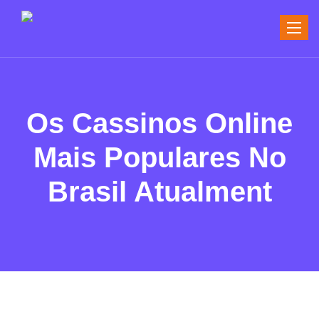
Toggle
naviga
Os Cassinos Online
Mais Populares No
Brasil Atualment