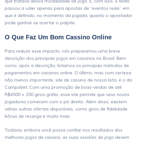
que tratava dessa modalidade de jogo. E, com isso, o texto
passou a valer apenas para apostas de “eventos reais” em
que é definido, no momento da jogada, quanto o apostador
pode ganhar se acertar o palpite.
O Que Faz Um Bom Cassino Online
Para reduzir esse impacto, nós preparamos uma breve
descrição dos principais jogos em cassinos no Brasil. Bem
como, após a descrição, listamos os principais métodos de
pagamentos em cassinos online. O último, mas com certeza
não menos importante, site de cassino de nossa lista, é o da
Campobet. Com uma promoção de boas-vindas de até
R$4500 + 200 giros grátis, esse site permite que seus novos
jogadores comecem com o pé direito. Além disso, existem
várias outras ofertas disponíveis, como giros de fidelidade,
bônus de recarga e muito mais.
Todavia, embora você possa confiar nos resultados dos
melhores jogos de cassino, as suas sessões de jogo devem