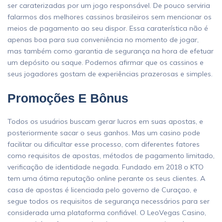
ser caraterizadas por um jogo responsável. De pouco serviria
falarmos dos melhores cassinos brasileiros sem mencionar os
meios de pagamento ao seu dispor. Essa caraterística não é
apenas boa para sua conveniência no momento de jogar,
mas também como garantia de segurança na hora de efetuar
um depósito ou saque. Podemos afirmar que os cassinos e
seus jogadores gostam de experiências prazerosas e simples.
Promoções E Bônus
Todos os usuários buscam gerar lucros em suas apostas, e
posteriormente sacar o seus ganhos. Mas um casino pode
facilitar ou dificultar esse processo, com diferentes fatores
como requisitos de apostas, métodos de pagamento limitado,
verificação de identidade negada. Fundado em 2018 o KTO
tem uma ótima reputação online perante os seus clientes. A
casa de apostas é licenciada pelo governo de Curaçao, e
segue todos os requisitos de segurança necessários para ser
considerada uma plataforma confiável. O LeoVegas Casino,