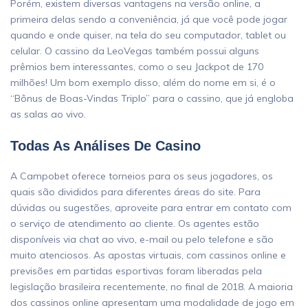
Porém, existem diversas vantagens na versão online, a
primeira delas sendo a conveniência, já que você pode jogar
quando e onde quiser, na tela do seu computador, tablet ou
celular. O cassino da LeoVegas também possui alguns
prêmios bem interessantes, como o seu Jackpot de 170
milhões! Um bom exemplo disso, além do nome em si, é o
“Bônus de Boas-Vindas Triplo” para o cassino, que já engloba
as salas ao vivo.
Todas As Análises De Casino
A Campobet oferece torneios para os seus jogadores, os
quais são divididos para diferentes áreas do site. Para
dúvidas ou sugestões, aproveite para entrar em contato com
o serviço de atendimento ao cliente. Os agentes estão
disponíveis via chat ao vivo, e-mail ou pelo telefone e são
muito atenciosos. As apostas virtuais, com cassinos online e
previsões em partidas esportivas foram liberadas pela
legislação brasileira recentemente, no final de 2018. A maioria
dos cassinos online apresentam uma modalidade de jogo em