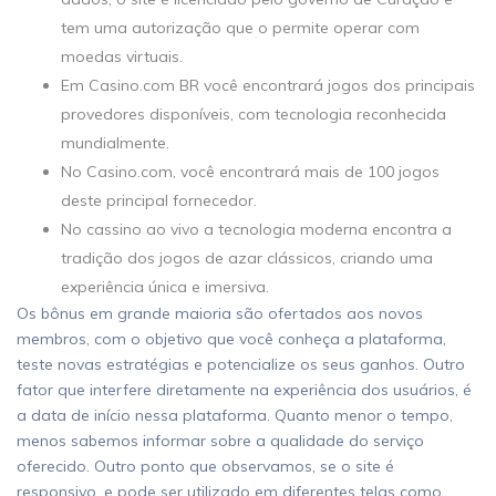
tem uma autorização que o permite operar com
moedas virtuais.
Em Casino.com BR você encontrará jogos dos principais
provedores disponíveis, com tecnologia reconhecida
mundialmente.
No Casino.com, você encontrará mais de 100 jogos
deste principal fornecedor.
No cassino ao vivo a tecnologia moderna encontra a
tradição dos jogos de azar clássicos, criando uma
experiência única e imersiva.
Os bônus em grande maioria são ofertados aos novos
membros, com o objetivo que você conheça a plataforma,
teste novas estratégias e potencialize os seus ganhos. Outro
fator que interfere diretamente na experiência dos usuários, é
a data de início nessa plataforma. Quanto menor o tempo,
menos sabemos informar sobre a qualidade do serviço
oferecido. Outro ponto que observamos, se o site é
responsivo, e pode ser utilizado em diferentes telas como