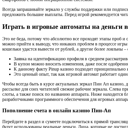
Всегда запрашивайте зеркало у службы поддержки или подпис
предложить большие выплаты. Перед игрой рекомендуется чита
Играть в игровые автоматы на деньги в
Это не беда, потому что абсолютно все проходят этапы проб 
можно прийти к выводу, что никаких проблем в процессе игры
кошельки удастся вывести от рублей, а другие более лояльны – 
Заявка на идентификацию профиля в среднем рассматрива
В купон можно вносить изменения, даже после одобрения
К данному факту Pinup казино подходит принципиально и
Это ценный опыт, так как игровой автомат работает одина
Чтобы всегда быть в курсе актуальных зеркал Пин Ап казино, 
рассылке для соих читателей свежие рабочие зеркала. Слева п
слоты, а также поиск по названию аппарата. Ниже находится 
разработчиками программного обеспечения для игровых аппар
Пополнение счета в онлайн казино Пин-Ап
Перейдите в раздел и сумеете подключиться к прямой трансляци
будут использованы реальные деньги. Лица, которые не достиг