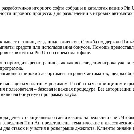
зработчиков игорного софта собраны в каталогах казино Pin Up
ости игрового процесса. Для развлечений в игровых автоматах
 раскрывает и защищает данные клиентов. Служба поддержки Пин
платы средств или использования бонусов. Помощь предоставляе
ровые автоматы Pin Up на своем смартфоне.
во проходить регистрацию, так как все сведения игрока уже вне
 программа.
едлагающей широкий ассортимент игровых автоматов, щедрых бо
е насладиться платным режимом. Разобраться с принципом игры 
ция пользователя – базовая и важная процедура. Без авторизаци
, включая бонусную программу клуба.
да денег с официального сайта казино на реальный счет. Чтобы
айн заведения Пин Ап представлены тематические и классически
м для ставок и участия в розыгрыше джекпота. Клиенты онлайн