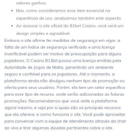
valores ganhos.
Mas, como consideramos esse item essencial na
experiência de uso, analisamos também este aspecto.
Ao acessar o site oficial do B1bet Casino, você verá um
design simples e agradável.
Embora o site afirme ter medidas de segurança em vigor, a
falta de um índice de segurança verificado e uma licença
inverificável podem ser motivo de preocupação para alguns
jogadores. O Casino B1.Bet possui uma licença emitida pela
Autoridade de Jogos de Malta, garantindo um ambiente
seguro e confiável para os jogadores. Até o momento, a
plataforma ainda não divulgou nenhum tipo de promoção ou
oferta para seus usuários. Porém, ela tem um setor específico
para esse tipo de recurso, onde serão adicionadas as futuras
promoções. Recomendamos que você visite a plataforma
agora mesmo, e veja por si quais são os principais recursos
que ela oferece, e como funciona o site. Você pode aproveitar
para conversar com a equipe de atendimento através do chat
ao vivo e tirar algumas dúvidas pertinentes sobre o site.