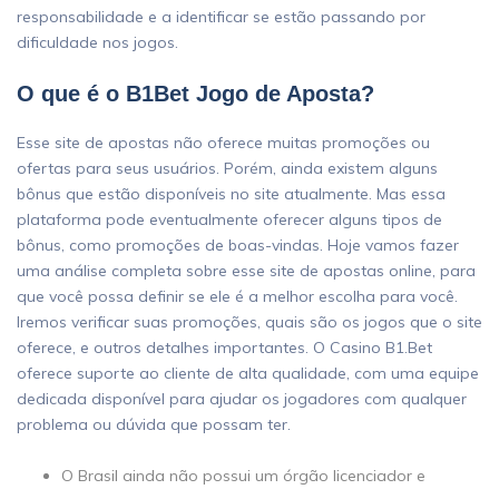
responsabilidade e a identificar se estão passando por
dificuldade nos jogos.
O que é o B1Bet Jogo de Aposta?
Esse site de apostas não oferece muitas promoções ou
ofertas para seus usuários. Porém, ainda existem alguns
bônus que estão disponíveis no site atualmente. Mas essa
plataforma pode eventualmente oferecer alguns tipos de
bônus, como promoções de boas-vindas. Hoje vamos fazer
uma análise completa sobre esse site de apostas online, para
que você possa definir se ele é a melhor escolha para você.
Iremos verificar suas promoções, quais são os jogos que o site
oferece, e outros detalhes importantes. O Casino B1.Bet
oferece suporte ao cliente de alta qualidade, com uma equipe
dedicada disponível para ajudar os jogadores com qualquer
problema ou dúvida que possam ter.
O Brasil ainda não possui um órgão licenciador e