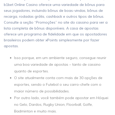
b1bet Online Casino oferece uma variedade de bônus para
seus jogadores, incluindo bônus de boas-vindas, bônus de
recarga, rodadas grátis, cashback e outros tipos de bônus.
Consulte a seção “Promoções” no site do cassino para ver a
lista completa de bônus disponíveis. A casa de apostas
oferece um programa de fidelidade em que os apostadores
brasileiros podem obter xPoints simplesmente por fazer
apostas.
Isso porque, em um ambiente seguro, consegue reunir
uma boa variedade de apostas – tanto de cassino
quanto de esportes.
O site atualmente conta com mais de 30 opções de
esportes, sendo o Futebol o seu carro-chefe com o
maior número de possibilidades.
Por outro lado, você também pode apostar em Hóquei
no Gelo, Dardos, Rugby Union, Floorball, Golfe,
Badminton e muito mais.