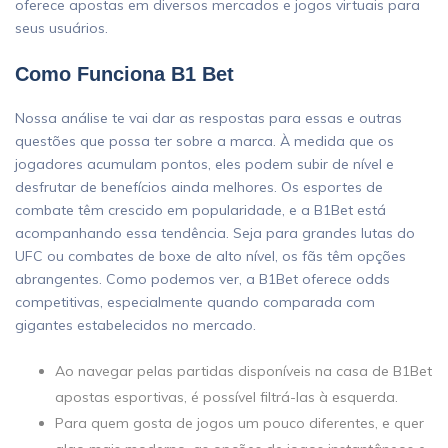
oferece apostas em diversos mercados e jogos virtuais para
seus usuários.
Como Funciona B1 Bet
Nossa análise te vai dar as respostas para essas e outras
questões que possa ter sobre a marca. À medida que os
jogadores acumulam pontos, eles podem subir de nível e
desfrutar de benefícios ainda melhores. Os esportes de
combate têm crescido em popularidade, e a B1Bet está
acompanhando essa tendência. Seja para grandes lutas do
UFC ou combates de boxe de alto nível, os fãs têm opções
abrangentes. Como podemos ver, a B1Bet oferece odds
competitivas, especialmente quando comparada com
gigantes estabelecidos no mercado.
Ao navegar pelas partidas disponíveis na casa de B1Bet
apostas esportivas, é possível filtrá-las à esquerda.
Para quem gosta de jogos um pouco diferentes, e quer