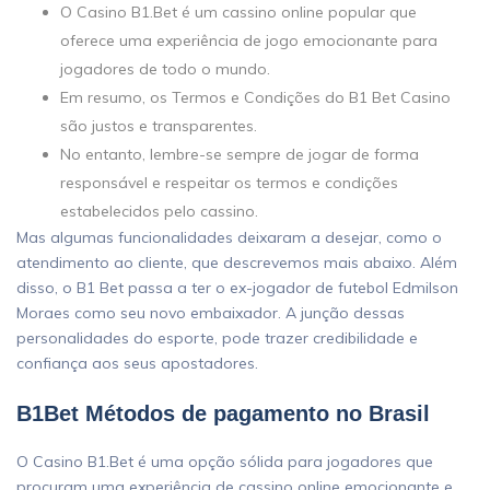
O Casino B1.Bet é um cassino online popular que
oferece uma experiência de jogo emocionante para
jogadores de todo o mundo.
Em resumo, os Termos e Condições do B1 Bet Casino
são justos e transparentes.
No entanto, lembre-se sempre de jogar de forma
responsável e respeitar os termos e condições
estabelecidos pelo cassino.
Mas algumas funcionalidades deixaram a desejar, como o
atendimento ao cliente, que descrevemos mais abaixo. Além
disso, o B1 Bet passa a ter o ex-jogador de futebol Edmilson
Moraes como seu novo embaixador. A junção dessas
personalidades do esporte, pode trazer credibilidade e
confiança aos seus apostadores.
B1Bet Métodos de pagamento no Brasil
O Casino B1.Bet é uma opção sólida para jogadores que
procuram uma experiência de cassino online emocionante e