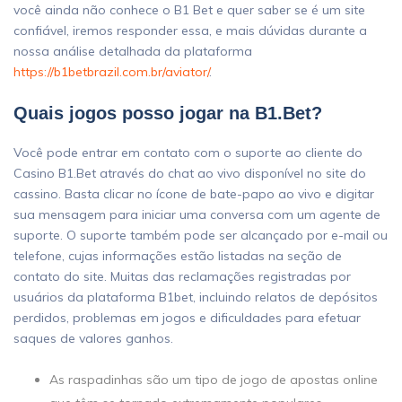
você ainda não conhece o B1 Bet e quer saber se é um site
confiável, iremos responder essa, e mais dúvidas durante a
nossa análise detalhada da plataforma
https://b1betbrazil.com.br/aviator/
.
Quais jogos posso jogar na B1.Bet?
Você pode entrar em contato com o suporte ao cliente do
Casino B1.Bet através do chat ao vivo disponível no site do
cassino. Basta clicar no ícone de bate-papo ao vivo e digitar
sua mensagem para iniciar uma conversa com um agente de
suporte. O suporte também pode ser alcançado por e-mail ou
telefone, cujas informações estão listadas na seção de
contato do site. Muitas das reclamações registradas por
usuários da plataforma B1bet, incluindo relatos de depósitos
perdidos, problemas em jogos e dificuldades para efetuar
saques de valores ganhos.
As raspadinhas são um tipo de jogo de apostas online