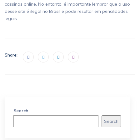
cassinos online. No entanto, é importante lembrar que o uso
desse site é ilegal no Brasil e pode resultar em penalidades
legais.
Share:
Search
Search