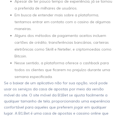
Apesar de ter pouco tempo de experiência, já se tornou
a preferida de milhares de usuários.
Em busca de entender mais sobre a plataforma,
tentamos entrar em contato com o casino de algumas
maneiras.
Alguns dos métodos de pagamento aceitos incluem
cartões de crédito, transferências bancárias, carteiras
eletrônicas como Skrill e Neteller, e criptomoedas como
Bitcoin.
Nesse sentido, a plataforma oferece o cashback para
todos os clientes que ficarem no prejuízo durante uma
semana especificada.
Se o baixar de um aplicativo não for sua opção, você pode
usar os serviços da casa de apostas por meio da versão
móvel do site. O site móvel da B1Bet se ajusta facilmente a
qualquer tamanho de tela, proporcionando uma experiência
confortável para aqueles que preferem jogar em qualquer
lugar. A B1.Bet é uma casa de apostas e cassino online que