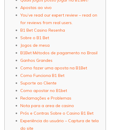
Quais jogos posso jogar na B1.Bet?
Apostas ao vivo
You’ve read our expert review – read on
for reviews from real users.
B1 Bet Casino Resenha
Sobre o B1 Bet
Jogos de mesa
B1Bet Métodos de pagamento no Brasil
Ganhos Grandes
Como fazer uma aposta na B1Bet
Como Funciona B1 Bet
Suporte ao Cliente
Como apostar no B1bet
Reclamações e Problemas
Nota para a area de casino
Prós e Contras Sobre o Casino B1 Bet
Experiência do usuário – Captura de tela
do site