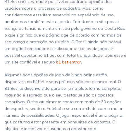
B1 Bet análises, não é possível encontrar a opinião dos
usuários sobre o processo de cadastro. Mas, como
consideramos esse item essencial na experiência de uso,
analisamos também este aspecto. Entretanto, o site possui
licença de funcionamento emitida pelo governo da Costa Rica,
o que significa que a página age de acordo com normas de
segurança e proteção ao usuário. O Brasil ainda não possui
um órgão licenciador e certificador de casas de jogos. É
possível apostar no b1 bet com total tranquilidade, pois esse é
um site confiável e seguro
b1 bet entrar
.
Algumas boas opções de jogo de bingo online estão
disponíveis no B1Bet e seus prêmios são em dinheiro real. O
B1 Bet foi desenvolvido para ser uma plataforma completa,
mas não é segredo que o seu destaque são as apostas
esportivas. O site atualmente conta com mais de 30 opções
de esportes, sendo o Futebol o seu carro-chefe com o maior
número de possibilidades. O jogo responsável é uma página
que costuma estar presente em bons sites de apostas. O
objetivo é incentivar os usuários a apostar com