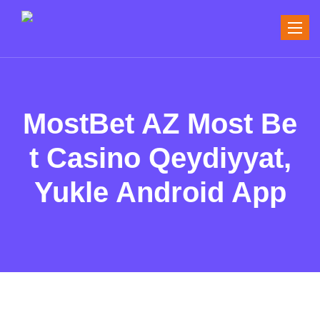
Toggle
naviga
MostBet AZ Most Be
t Casino Qeydiyyat,
Yukle Android App