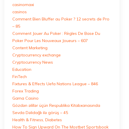
casinomaxi
casinos
Comment Bien Bluffer au Poker ? 12 secrets de Pro
– 85
Comment Jouer Au Poker : Règles De Base Du
Poker Pour Les Nouveaux Joueurs – 607
Content Marketing
Cryptocurrency exchange
Cryptocurrency News
Education
FinTech
Fixtures & Effects Uefa Nations League – 846
Forex Trading
Gama Casino
Gözdən əlillər üçün Respublika Kitabxanasında
Sevda Dəlidağlı ilə görüş – 45
Health & Fitness, Diabetes
How To Sign Upward On The Mostbet Sportsbook