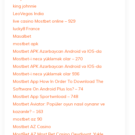
king johnnie
LeoVegas India
live casino Mostbet online – 929
lucky8 France
Masalbet
mostbet apk
Mostbet APK Azərbaycan Android və IOS-da
Mostbet-i necə yükləmək olar – 270
Mostbet APK Azərbaycan Android və IOS-da
Mostbet-i necə yükləmək olar 936
Mostbet App How In Order To Download The
Software On Android Plus Ios? – 74
Mostbet App Sportwnload – 748
Mostbet Aviator: Popüler oyun nasıl oynanır ve
kazanılır? – 163
mostbet az 90
Mostbet AZ Casino
MostBet AZ Most Bet Casino Qeydiyyat, Yukle