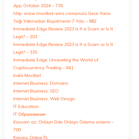
App October 2024 – 736
http: www mostbet-wins.comünüzü Gece Yarısı
Yağı Yakmadan Büyütmenin 7 Yolu – 882
Immediate Edge Review 2023 Is It a Scam or Is It
Legit? – 203
Immediate Edge Review 2023 Is It a Scam or Is It
Legit? – 335
Immediate Edge: Unraveling the World of
Cryptocurrency Trading – 641
India Mostbet
Internet Business, Domains
Internet Business, SEO
Internet Business, Web Design
IT Education
IT Образование
Kassam az: Onlayn Ode Onlayn Ödəmə sistemi –
700
Kasyno Online PL