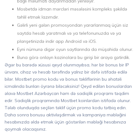
bağlı məlumatı dayanmadan yeniləyir.
Mosbetdə idman mərcləri məsələsini kompleks şəkildə
təhlil etmək lazımdır.
Gəlirli yeni gələn promosyondan yararlanmaq üçün siz
saytda hesab yaratmalı və ya telefonunuzda və ya
planşetinizdə indir app Android və iOS.
Eyni nümunə digər oyun saytlarında da müşahidə olunur.
Buna görə onlayn kazinolara bu girişi bir araya gətirdik.
Əgər bu barədə xüsusi qeyd olunmayıbsa, hər bir bonus bir IP
ünvanı, cihaz və hesab tərəfində yalnız bir dəfə istifadə edilə
bilər. Mostbet promo kodu və bonus təkliflərinin bu əhatəli
icmalında bunları öyrənə biləcəksiniz! Qeyd edilən bonuslardan
əlavə Mostbet Azərbaycan həm də sadiqlik proqramı təqdim
edir. Sadiqlik proqramında Mostbet koinlərdən istifadə olunur.
Tələb olunduqda seçilən təklif üçün promo kodu tətbiq edin.
Daha sonra bonusu aktivləşdirmək və kampaniya məbləğini
hesabınızda əldə etmək üçün göstərilən məbləği hesabınıza
qoymalı olacaqsınız.