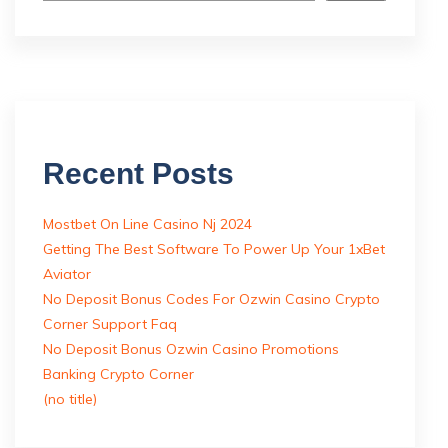
Recent Posts
Mostbet On Line Casino Nj 2024
Getting The Best Software To Power Up Your 1xBet
Aviator
No Deposit Bonus Codes For Ozwin Casino Crypto
Corner Support Faq
No Deposit Bonus Ozwin Casino Promotions
Banking Crypto Corner
(no title)