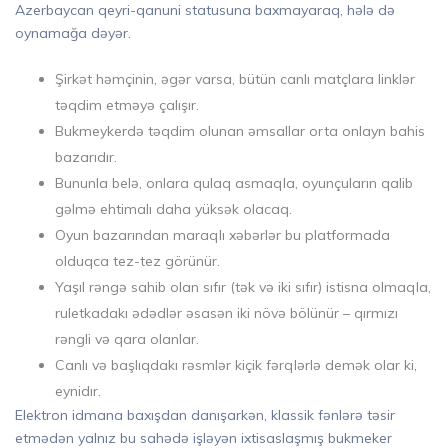
Azerbaycan qeyri-qanuni statusuna baxmayaraq, hələ də
oynamağa dəyər.
Şirkət həmçinin, əgər varsa, bütün canlı matçlara linklər
təqdim etməyə çalışır.
Bukmeykerdə təqdim olunan əmsallar orta onlayn bahis
bazarıdır.
Bununla belə, onlara qulaq asmaqla, oyunçuların qalib
gəlmə ehtimalı daha yüksək olacaq.
Oyun bazarından maraqlı xəbərlər bu platformada
olduqca tez-tez görünür.
Yaşıl rəngə sahib olan sıfır (tək və iki sıfır) istisna olmaqla,
ruletkadakı ədədlər əsasən iki növə bölünür – qırmızı
rəngli və qara olanlar.
Canlı və başlıqdakı rəsmlər kiçik fərqlərlə demək olar ki,
eynidır.
Elektron idmana baxışdan danışarkən, klassik fənlərə təsir
etmədən yalnız bu sahədə işləyən ixtisaslaşmış bukmeker