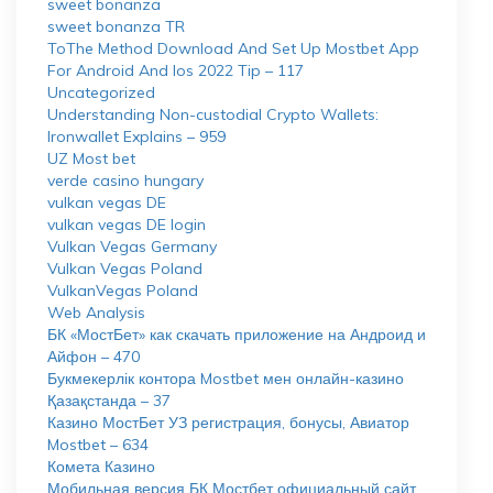
sweet bonanza
sweet bonanza TR
ToThe Method Download And Set Up Mostbet App
For Android And Ios 2022 Tip – 117
Uncategorized
Understanding Non-custodial Crypto Wallets:
Ironwallet Explains – 959
UZ Most bet
verde casino hungary
vulkan vegas DE
vulkan vegas DE login
Vulkan Vegas Germany
Vulkan Vegas Poland
VulkanVegas Poland
Web Analysis
БК «МостБет» как скачать приложение на Андроид и
Айфон – 470
Букмекерлік контора Mostbet мен онлайн-казино
Қазақстанда – 37
Казино МостБет УЗ регистрация, бонусы, Авиатор
Mostbet – 634
Комета Казино
Мобильная версия БК Мостбет официальный сайт