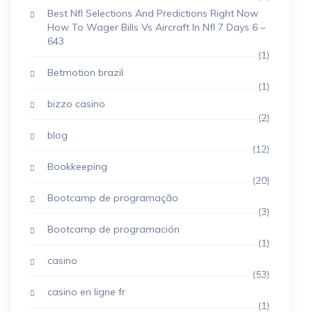
Best Nfl Selections And Predictions Right Now
How To Wager Bills Vs Aircraft In Nfl 7 Days 6 –
643
(1)
Betmotion brazil
(1)
bizzo casino
(2)
blog
(12)
Bookkeeping
(20)
Bootcamp de programação
(3)
Bootcamp de programación
(1)
casino
(53)
casino en ligne fr
(1)