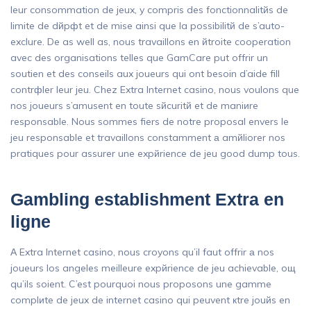
leur consommation de jeux, y compris des fonctionnalitйs de
limite de dйpфt et de mise ainsi que la possibilitй de s’auto-
exclure. De as well as, nous travaillons en йtroite cooperation
avec des organisations telles que GamCare put offrir un
soutien et des conseils aux joueurs qui ont besoin d’aide fill
contrфler leur jeu. Chez Extra Internet casino, nous voulons que
nos joueurs s’amusent en toute sйcuritй et de maniиre
responsable. Nous sommes fiers de notre proposal envers le
jeu responsable et travaillons constamment а amйliorer nos
pratiques pour assurer une expйrience de jeu good dump tous.
Gambling establishment Extra en
ligne
А Extra Internet casino, nous croyons qu’il faut offrir а nos
joueurs los angeles meilleure expйrience de jeu achievable, oщ
qu’ils soient. C’est pourquoi nous proposons une gamme
complиte de jeux de internet casino qui peuvent кtre jouйs en