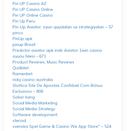
Pin UP Casino AZ
Pin UP Casino Online
Pin UP Online Casino
Pin Up Peru
Pin-Up Aviator: oyun qaydaları və strategiyaları – 57
pinco
PinUp apk
pinup Brazil
Predictor aviator apk indir Aviator 1win casino
oyunu hilesi – 671
Product Reviews, Music Reviews
Qizilbilet
Ramenbet
ricky casino australia
Slottica Site De Apostas Confiável Com Bónus
Exclusivos – 806
Sober living
Social Media Marketing
Social Media Strategy
Software development
steroid
‎svenska Spel Game & Casino We App Store" – 524