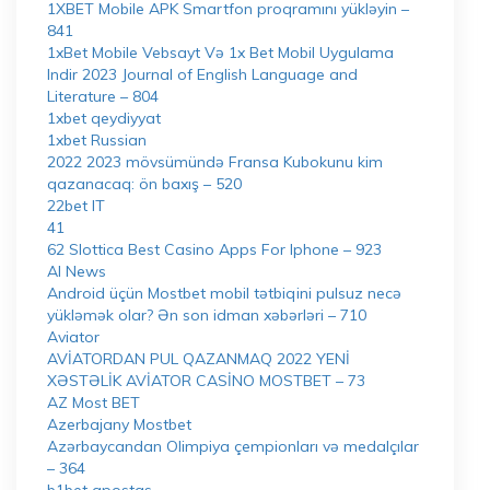
1XBET Mobile APK Smartfon proqramını yükləyin –
841
1xBet Mobile Vebsayt Və 1x Bet Mobil Uygulama
Indir 2023 Journal of English Language and
Literature – 804
1xbet qeydiyyat
1xbet Russian
2022 2023 mövsümündə Fransa Kubokunu kim
qazanacaq: ön baxış – 520
22bet IT
41
62 Slottica Best Casino Apps For Iphone – 923
AI News
Android üçün Mostbet mobil tətbiqini pulsuz necə
yükləmək olar? Ən son idman xəbərləri – 710
Aviator
AVİATORDAN PUL QAZANMAQ 2022 YENİ
XƏSTƏLİK AVİATOR CASİNO MOSTBET – 73
AZ Most BET
Azerbajany Mostbet
Azərbaycandan Olimpiya çempionları və medalçılar
– 364