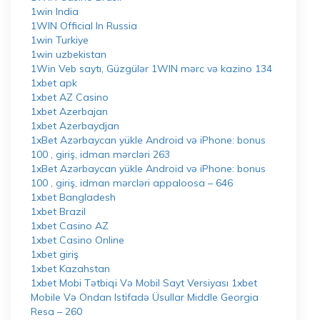
1win India
1WIN Official In Russia
1win Turkiye
1win uzbekistan
1Win Veb saytı, Güzgülər 1WIN mərc və kazino 134
1xbet apk
1xbet AZ Casino
1xbet Azerbajan
1xbet Azerbaydjan
1xBet Azərbaycan yükle Android və iPhone: bonus
100 , giriş, idman mərcləri 263
1xBet Azərbaycan yükle Android və iPhone: bonus
100 , giriş, idman mərcləri appaloosa – 646
1xbet Bangladesh
1xbet Brazil
1xbet Casino AZ
1xbet Casino Online
1xbet giriş
1xbet Kazahstan
1xbet Mobi Tətbiqi Və Mobil Sayt Versiyası 1xbet
Mobile Və Ondan Istifadə Üsullar Middle Georgia
Resa – 260