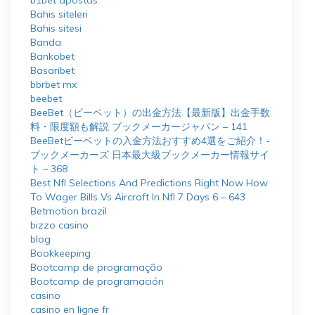
b1bet apostas
Bahis siteleri
Bahis sitesi
Banda
Bankobet
Basaribet
bbrbet mx
beebet
BeeBet（ビーベット）の出金方法【最新版】出金手数
料・限度額も解説 ブックメーカージャパン – 141
BeeBetビーベットの入金方法おすすめ4選をご紹介！-
ブックメーカーズ 日本最大級ブックメーカー情報サイ
ト – 368
Best Nfl Selections And Predictions Right Now How
To Wager Bills Vs Aircraft In Nfl 7 Days 6 – 643
Betmotion brazil
bizzo casino
blog
Bookkeeping
Bootcamp de programação
Bootcamp de programación
casino
casino en ligne fr