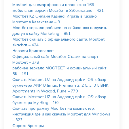
Mostbet для смартфонов и планшетов 166
мобильная версия Мостбет в Узбекистане – 421
Мостбет KZ Онлайн Казино: Играть в Казино
Mostbet в Казахстане – 91
Мостбет зеркало рабочее на сейчас: как получить
доступ к сайту Marketing – 851
Мостбет скачать с официального сайта, Mostbet
skachat – 424
Новости Криптовалют
Официальный сайт Мостбет Ставки на спорт
Mostbet – 378
рабочее зеркало МОСТБЕТ и официальный сайт
БК – 191
Скачать Mostbet UZ на Андроид apk и IOS: обзор
букмекера ANP Ultimus: Premium 2, 2 5, 3, 3 5 BHK
Apartments in Wakad, Pune – 779
Скачать Mostbet UZ на Андроид apk и IOS: обзор
букмекера My Blog – 162
Скачать программу Мостбет на компьютер:
инструкция где и как скачать Mostbet для Windows
– 323
Форекс Брокеры