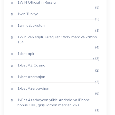
1WIN Official In Russia
(5)
1win Turkiye
(5)
1win uzbekistan
(1)
1Win Veb saytı, Güzgülər 1WIN mərc və kazino
134
(4)
1xbet apk
(13)
1xbet AZ Casino
(2)
1xbet Azerbajan
(3)
1xbet Azerbaydjan
(6)
1xBet Azərbaycan yükle Android və iPhone:
bonus 100 , giriş, idman mərcləri 263
(1)