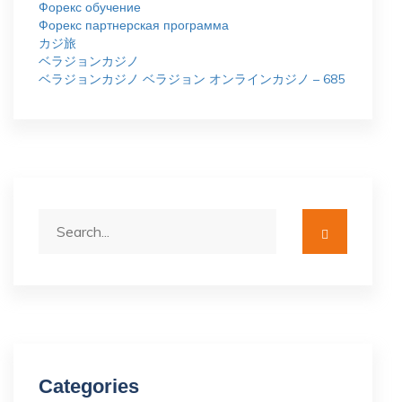
Форекс обучение
Форекс партнерская программа
カジ旅
ベラジョンカジノ
ベラジョンカジノ ベラジョン オンラインカジノ – 685
Categories