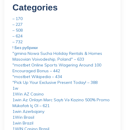
Categories
– 170
– 227
– 508
– 624
– 732
! Без рубрики
"gmina Nowa Sucha Holiday Rentals & Homes
Masovian Voivodeship, Poland" – 633
"mostbet Online Sports Wagering Around 100
Encouraged Bonus – 442
"mostbet Wikipedia – 434
"Pick Up Your Exclusive Present Today! – 388
1w
1Win AZ Casino
1win Az Onlayn Mərc Saytı Və Kazino 500% Promo
Mükafatı Iç Ol – 621
1win Azerbajany
1Win Brasil
1win Brazil
1WIN Casino Brasil