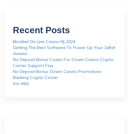
Recent Posts
Mostbet On Line Casino Nj 2024
Getting The Best Software To Power Up Your 1xBet
Aviator
No Deposit Bonus Codes For Ozwin Casino Crypto
Corner Support Faq
No Deposit Bonus Ozwin Casino Promotions
Banking Crypto Corner
(no title)