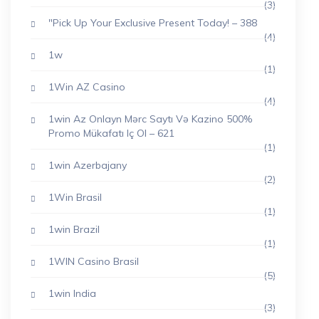
(3)
"Pick Up Your Exclusive Present Today! – 388
(4)
1w
(1)
1Win AZ Casino
(4)
1win Az Onlayn Mərc Saytı Və Kazino 500%
Promo Mükafatı Iç Ol – 621
(1)
1win Azerbajany
(2)
1Win Brasil
(1)
1win Brazil
(1)
1WIN Casino Brasil
(5)
1win India
(3)