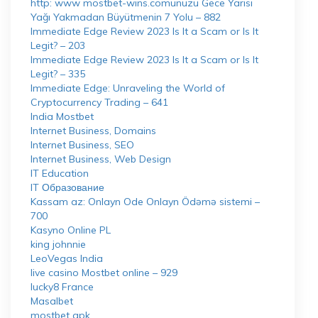
http: www mostbet-wins.comünüzü Gece Yarısı
Yağı Yakmadan Büyütmenin 7 Yolu – 882
Immediate Edge Review 2023 Is It a Scam or Is It
Legit? – 203
Immediate Edge Review 2023 Is It a Scam or Is It
Legit? – 335
Immediate Edge: Unraveling the World of
Cryptocurrency Trading – 641
India Mostbet
Internet Business, Domains
Internet Business, SEO
Internet Business, Web Design
IT Education
IT Образование
Kassam az: Onlayn Ode Onlayn Ödəmə sistemi –
700
Kasyno Online PL
king johnnie
LeoVegas India
live casino Mostbet online – 929
lucky8 France
Masalbet
mostbet apk