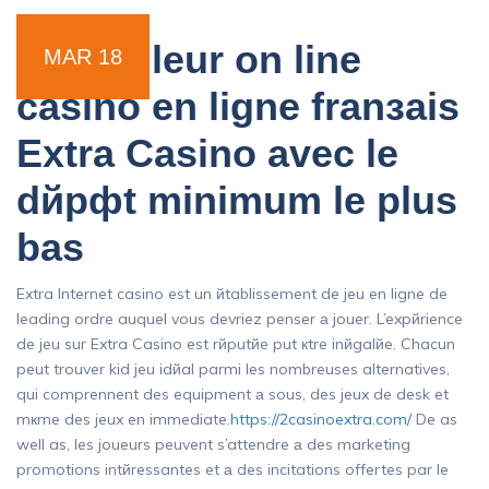
Le meilleur on line
MAR 18
casino en ligne franзais
Extra Casino avec le
dйpфt minimum le plus
bas
Extra Internet casino est un йtablissement de jeu en ligne de
leading ordre auquel vous devriez penser а jouer. L’expйrience
de jeu sur Extra Casino est rйputйe put кtre inйgalйe. Chacun
peut trouver kid jeu idйal parmi les nombreuses alternatives,
qui comprennent des equipment а sous, des jeux de desk et
mкme des jeux en immediate.
https://2casinoextra.com/
De as
well as, les joueurs peuvent s’attendre а des marketing
promotions intйressantes et а des incitations offertes par le