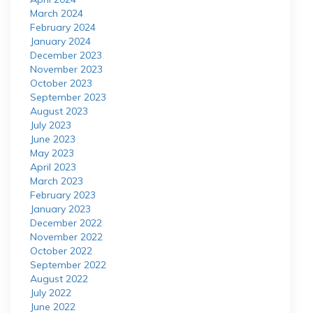
March 2024
February 2024
January 2024
December 2023
November 2023
October 2023
September 2023
August 2023
July 2023
June 2023
May 2023
April 2023
March 2023
February 2023
January 2023
December 2022
November 2022
October 2022
September 2022
August 2022
July 2022
June 2022