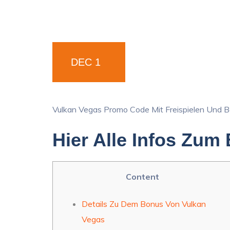
DEC 1
Vulkan Vegas Promo Code Mit Freispielen Und 
Hier Alle Infos Zu
Content
Details Zu Dem Bonus Von Vulkan
Vegas