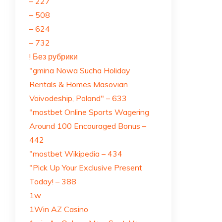
– 227
– 508
– 624
– 732
! Без рубрики
"gmina Nowa Sucha Holiday
Rentals & Homes Masovian
Voivodeship, Poland" – 633
"mostbet Online Sports Wagering
Around 100 Encouraged Bonus –
442
"mostbet Wikipedia – 434
"Pick Up Your Exclusive Present
Today! – 388
1w
1Win AZ Casino