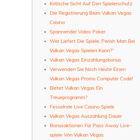
Kritische Sicht Auf Den Spielerschutz
Die Registrierung Beim Vulkan Vegas
Casino
Spannender Video Poker
Wer Liefert Die Spiele, Perish Man Bei
Vulkan Vegas Spielen Kann?”
Vulkan Vegas Einzahlungsbonus
Verwenden Sie Noch Heute Einen
Vulkan Vegas Promo Computer Code!
Bietet Vulkan Vegas Ein
Treueprogramm?
Fesselnde Live Casino Spiele
Vulkan Vegas Auszahlung Dauer
Bonusaktionen Für Pass Away Live-
spiele Von Vulkan Vegas