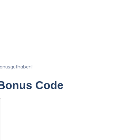
Bonusguthaben!
m Bonus Code